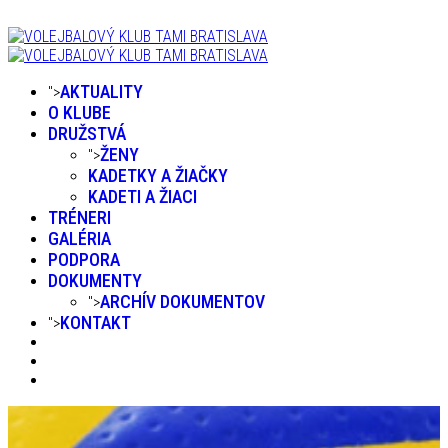
AKTUALITY
">
O KLUBE
DRUŽSTVÁ
ŽENY
">
KADETKY A ŽIAČKY
KADETI A ŽIACI
TRÉNERI
GALÉRIA
PODPORA
DOKUMENTY
ARCHÍV DOKUMENTOV
">
KONTAKT
">